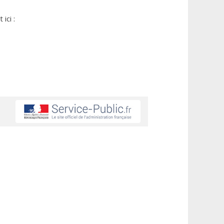
ici :