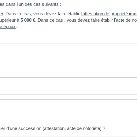
tes dans l'un des cas suivants :
er
. Dans ce cas, vous devez faire établir
l'attestation de propriété imm
upérieur à
5 000 €
. Dans ce cas , vous devez faire établir
l'acte de no
re époux
.
r d'une succession (attestation, acte de notoriété) ?