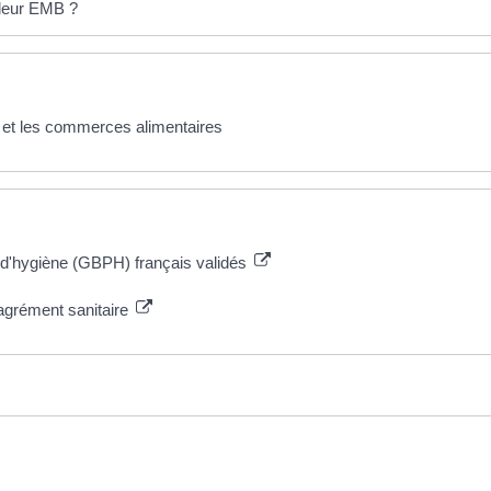
leur EMB ?
n et les commerces alimentaires
 d'hygiène (GBPH) français validés
agrément sanitaire