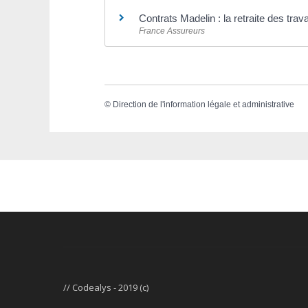
Contrats Madelin : la retraite des trav
France Assureurs
©
Direction de l'information légale et administrative
// Codealys - 2019 (c)