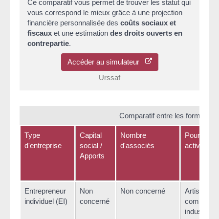
Ce comparatif vous permet de trouver les statut qui
vous correspond le mieux grâce à une projection
financière personnalisée des
coûts sociaux et
fiscaux
et une estimation
des droits ouverts en
contrepartie
.
Accéder au simulateur
Urssaf
Comparatif entre les formes jur
Type
Capital
Nombre
Pour quell
d'entreprise
social /
d'associés
activité ?
Apports
Entrepreneur
Non
Non concerné
Artisan,
individuel (EI)
concerné
commerça
industriel 