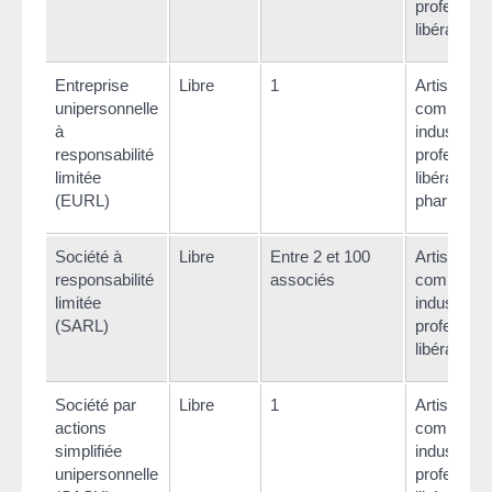
profession
libérale
Entreprise
Libre
1
Artisan,
unipersonnelle
commerça
à
industriel,
responsabilité
profession
limitée
libérale ou
(EURL)
pharmacie
Société à
Libre
Entre 2 et 100
Artisan,
responsabilité
associés
commerça
limitée
industriel 
(SARL)
profession
libérale
Société par
Libre
1
Artisan,
actions
commerça
simplifiée
industriel 
unipersonnelle
profession