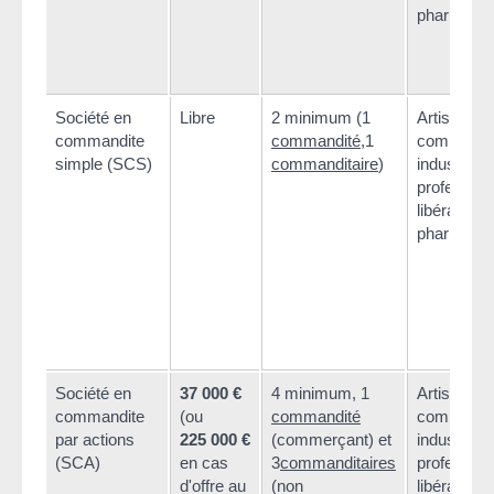
pharmacie
Société en
Libre
2 minimum (1
Artisan,
commandite
commandité
,1
commerça
simple (SCS)
commanditaire
)
industriel,
profession
libérale ou
pharmacie
Société en
37 000 €
4 minimum, 1
Artisan,
commandite
(ou
commandité
commerça
par actions
225 000 €
(commerçant) et
industriel,
(SCA)
en cas
3
commanditaires
profession
d'offre au
(non
libérale ou