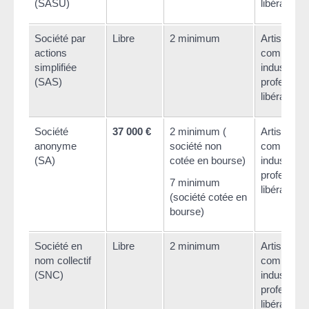
(SASU)
libérale
Société par
Libre
2 minimum
Artisan,
actions
commerça
simplifiée
industriel 
(SAS)
profession
libérale
Société
37 000 €
2 minimum (
Artisan,
anonyme
société non
commerça
(SA)
cotée en bourse)
industriel 
profession
7 minimum
libérale
(société cotée en
bourse)
Société en
Libre
2 minimum
Artisan,
nom collectif
commerça
(SNC)
industriel,
profession
libérale ou