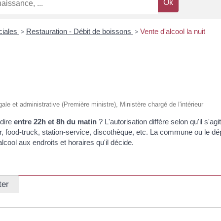
ciales
>
Restauration - Débit de boissons
>
Vente d'alcool la nuit
égale et administrative (Première ministre), Ministère chargé de l'intérieur
-dire
entre 22h et 8h du matin
? L'autorisation diffère selon qu'il s'a
r,
food-truck
, station-service, discothèque, etc. La commune ou le dé
alcool aux endroits et horaires qu'il décide.
ter