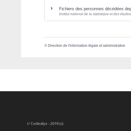
Fichiers des personnes décédées de
Institut national de la statistique et des étu
©
Direction de l'information légale et administrative
// Codealys - 2019 (c)