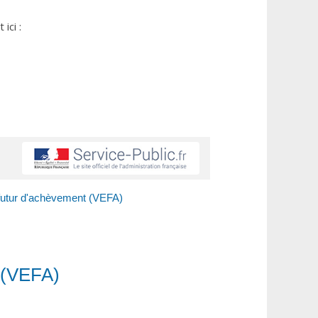
ici :
t futur d'achèvement (VEFA)
t (VEFA)