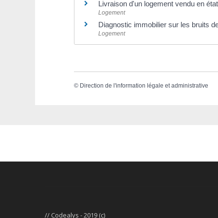
Livraison d'un logement vendu en éta
Logement
Diagnostic immobilier sur les bruits d
Logement
©
Direction de l'information légale et administrative
// Codealys - 2019 (c)