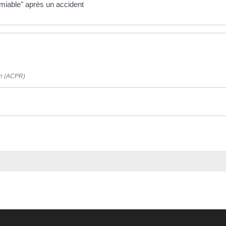
amiable" après un accident
ion (ACPR)