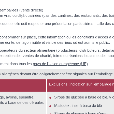
réemballées (vente directe)
 en vrac ou déjà cuisinées (cas des cantines, des restaurants, des tr
quette, elle doit respecter une présentation particulières : taille des 
consommer sur place, cette information ou les conditions d'accès à c
rite, de façon lisible et visible des lieux où est admis le public.
opérateurs du secteur alimentaire (producteurs, distributeurs, détai
l'exception des ventes de charité, foires ou réunions locales et des so
ement dans tous les
pays de l'Union européenne (UE)
.
s allergènes devant être obligatoirement être signalés sur l'emballag
Exclusions (indication sur l’emballage n
rge, avoine, épeautre,
Sirops de glucose à base de blé, y 
its à base de ces céréales
Maltodextrines à base de blé
Sirops de glucose à base d'orge