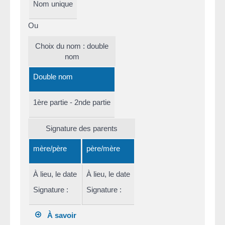
Nom unique
Ou
Choix du nom : double
nom
Double nom
1ère partie
-
2nde partie
Signature des parents
mère/père
père/mère
À
lieu
, le
date
À
lieu
, le
date
Signature :
Signature :
À savoir