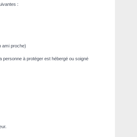
uivantes :
un ami proche)
la personne à protéger est hébergé ou soigné
eur.