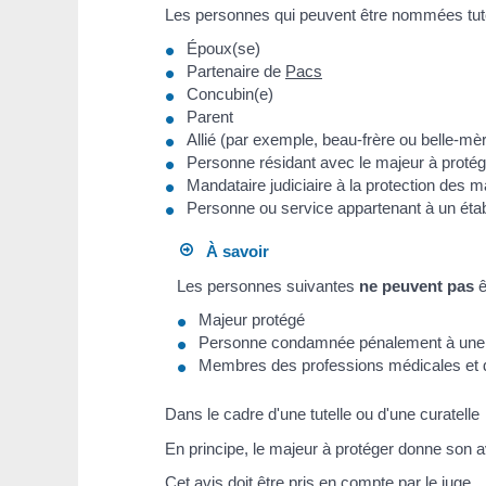
Les personnes qui peuvent être nommées tuteu
Époux(se)
Partenaire de
Pacs
Concubin(e)
Parent
Allié (par exemple, beau-frère ou belle-mè
Personne résidant avec le majeur à protége
Mandataire judiciaire à la protection des m
Personne ou service appartenant à un étab
À savoir
Les personnes suivantes
ne peuvent pas
ê
Majeur protégé
Personne condamnée pénalement à une pei
Membres des professions médicales et de
Dans le cadre d'une tutelle ou d'une curatelle
En principe, le majeur à protéger donne son av
Cet avis doit être pris en compte par le juge.