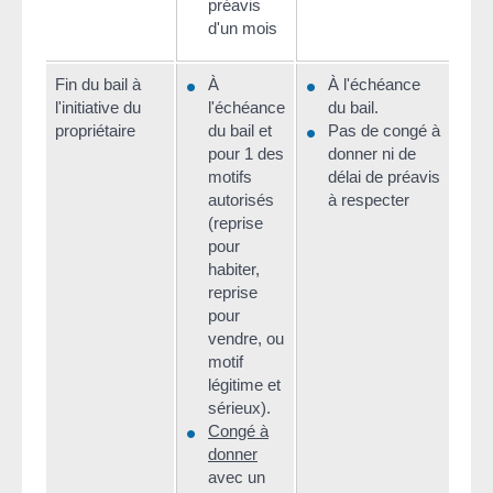
préavis
d'un mois
Fin du bail à
À
À l'échéance
Les 
l'initiative du
l'échéance
du bail.
cong
propriétaire
du bail et
Pas de congé à
préa
pour 1 des
donner ni de
défi
motifs
délai de préavis
cont
autorisés
à respecter
loca
(reprise
pour
habiter,
reprise
pour
vendre, ou
motif
légitime et
sérieux).
Congé à
donner
avec un