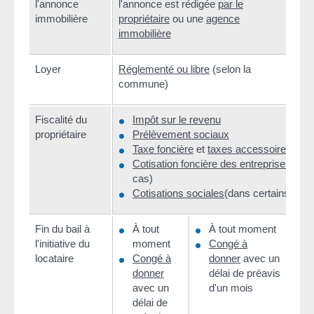
l'annonce
l'annonce est rédigée
par le
immobilière
propriétaire
ou une
agence
immobilière
Loyer
Réglementé ou libre
(selon la
Libr
commune)
Fiscalité du
Impôt sur le revenu
propriétaire
Prélèvement sociaux
Taxe foncière
et
taxes accessoires
Cotisation foncière des entreprises
(dan
cas)
Cotisations sociales
(dans certains cas)
Fin du bail à
À tout
À tout moment
Les 
l'initiative du
moment
Congé à
cong
locataire
Congé à
donner
avec un
préa
donner
délai de préavis
défi
avec un
d'un mois
cont
délai de
loca