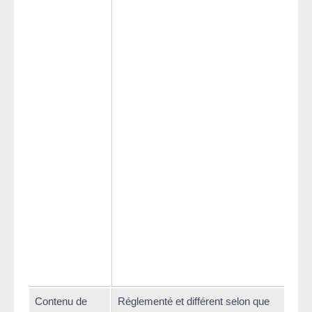
d
(
i
i
a
r
S
o
d
c
c
S
i
e
(
Contenu de
Réglementé et différent selon que
Libr