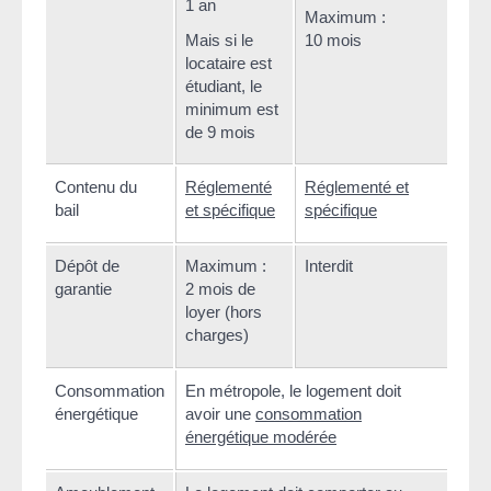
1 an
jour
Maximum :
sem
Mais si le
10 mois
moi
locataire est
étudiant, le
minimum est
de 9 mois
Contenu du
Réglementé
Réglementé et
Rég
bail
et spécifique
spécifique
spéc
Dépôt de
Maximum :
Interdit
Libr
garantie
2 mois de
loyer (hors
charges)
Consommation
En métropole, le logement doit
Pas 
énergétique
avoir une
consommation
énergétique modérée