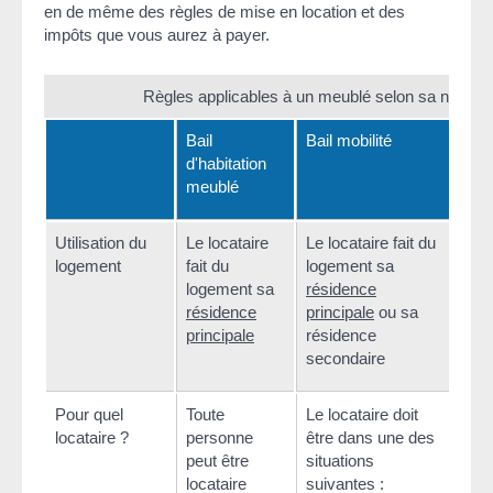
en de même des règles de mise en location et des
impôts que vous aurez à payer.
Règles applicables à un meublé selon sa nature
Bail
Bail mobilité
Meu
d'habitation
tou
meublé
Utilisation du
Le locataire
Le locataire fait du
Le l
logement
fait du
logement sa
du 
logement sa
résidence
une 
résidence
principale
ou sa
vac
principale
résidence
secondaire
Pour quel
Toute
Le locataire doit
Un 
locataire ?
personne
être dans une des
loca
peut être
situations
doit
locataire
suivantes :
le l