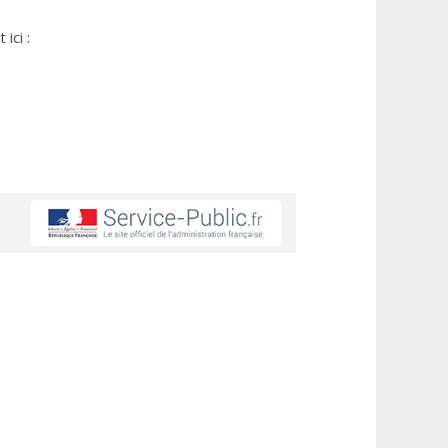
ici :