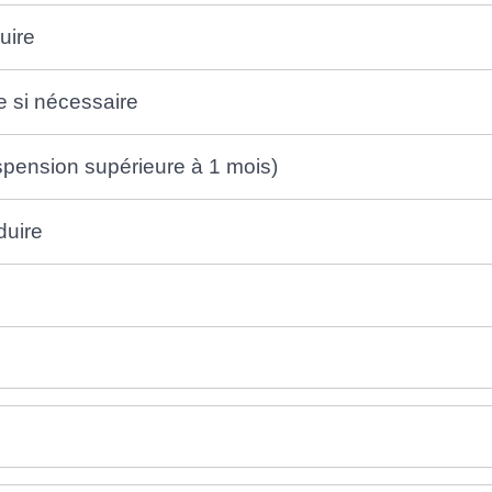
uire
e si nécessaire
spension supérieure à 1 mois)
duire