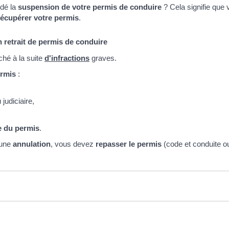
idé la
suspension de votre permis de conduire
? Cela signifie que
récupérer votre permis
.
 retrait de permis de conduire
hé à la suite
d'infractions
graves.
ermis
:
 judiciaire,
re du permis
.
'une
annulation
, vous devez
repasser le permis
(code et conduite o