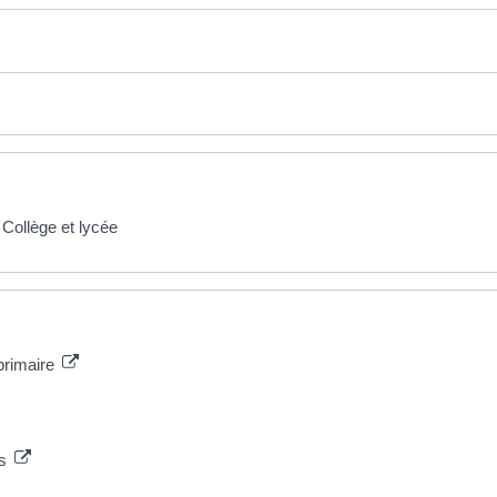
Collège et lycée
primaire
es