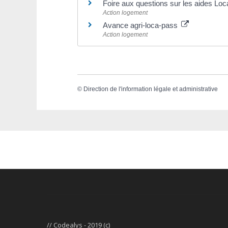
Foire aux questions sur les aides L
Action logement
Avance agri-loca-pass
Action logement
©
Direction de l'information légale et administrative
// Codealys - 2019 (c)