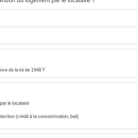
andon du logement par le locataire ?
ive de la loi de 1948 ?
ar le locataire
otection (crédit à la consommation, bail)