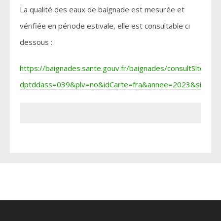
La qualité des eaux de baignade est mesurée et
vérifiée en période estivale, elle est consultable ci
dessous :
https://baignades.sante.gouv.fr/baignades/consultSite.do?
dptddass=039&plv=no&idCarte=fra&annee=2023&site