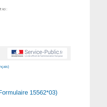
ici :
nçais)
 (Formulaire 15562*03)