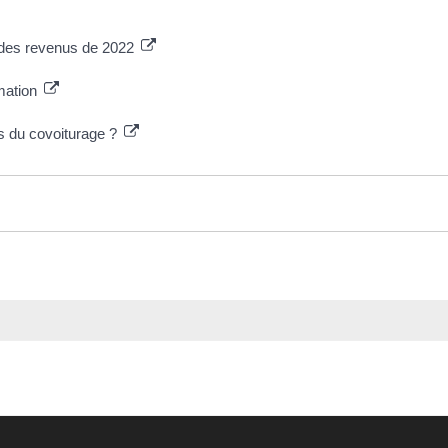
n des revenus de 2022
rmation
 du covoiturage ?