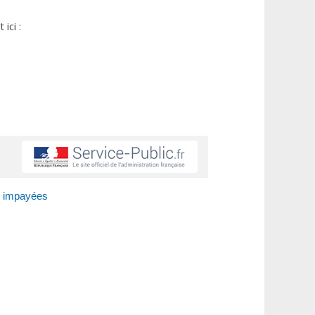
ici :
é impayées