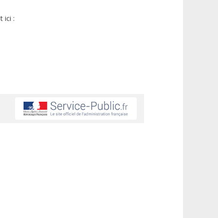
ici :