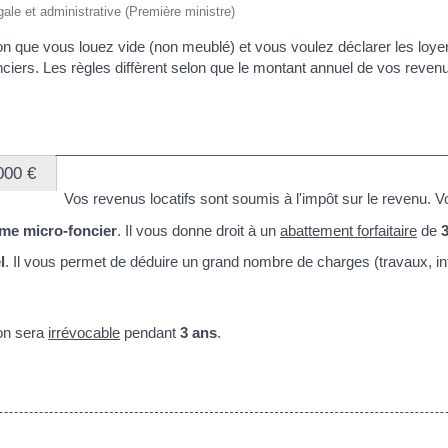
égale et administrative (Première ministre)
que vous louez vide (non meublé) et vous voulez déclarer les loyer
ciers. Les règles diffèrent selon que le montant annuel de vos reven
000 €
Vos revenus locatifs sont soumis à l'impôt sur le revenu. V
ime micro-foncier
. Il vous donne droit à un
abattement forfaitaire
de
l
. Il vous permet de déduire un grand nombre de charges (travaux, in
ion sera
irrévocable
pendant
3 ans
.