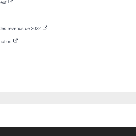
neuf
n des revenus de 2022
rmation