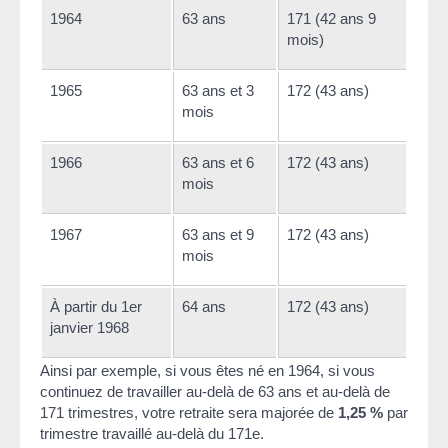
1964
63 ans
171 (42 ans 9
mois)
1965
63 ans et 3
172 (43 ans)
mois
1966
63 ans et 6
172 (43 ans)
mois
1967
63 ans et 9
172 (43 ans)
mois
À partir du 1
er
64 ans
172 (43 ans)
janvier 1968
Ainsi par exemple, si vous êtes né en 1964, si vous
continuez de travailler au-delà de 63 ans et au-delà de
171 trimestres, votre retraite sera majorée de
1,25 %
par
trimestre travaillé au-delà du 171
e
.