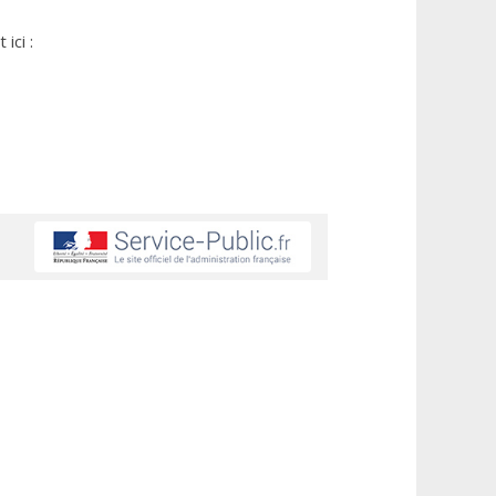
ici :